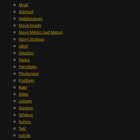
Mrač
Náchod
Nelahozeves
Nové Hrady
Nové Město nad Metují
Nový Stránov
Okoř
Opočno
Pecka
Pernštejn
Ploskovice
Potštejn
Rabí
Rájec
roštejn
Slavkov
Střekov
švihov
Telč
točník