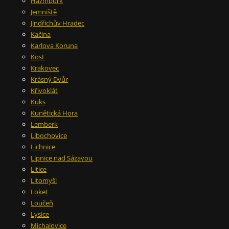
Házmburk
Jemniště
Jindřichův Hradec
Kačina
Karlova Koruna
Kost
Krakovec
Krásný Dvůr
Křivoklát
Kuks
Kunětická Hora
Lemberk
Libochovice
Lichnice
Lipnice nad Sázavou
Litice
Litomyšl
Loket
Loučeň
Lysice
Michalovice