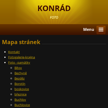
KONRÁD
FOTO
Menu
Mapa stránek
Kontakt
Fotogalerie-krajina
Foto - památky
Bítov
Bechyně
Bezděz
Borotín
boskovice
březnice
Buchlov
Buchlovice