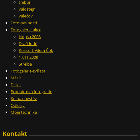
třeboň
valdštejn
valečov
Foto-pevnosti
Fotogalerie-akce
Hopsa 2008
Dračí lodě
Koncert-Vilém Čok
17.11.2009
Střelba
Fotogalerie-zvířata
Měsíc
Detail
Produktová fotografie
Kniha návštěv
Odkazy
Moje technika
Kontakt