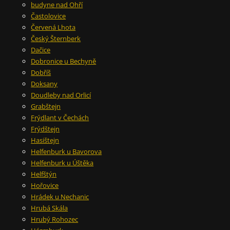
budyne nad Ohří
Častolovice
Červená Lhota
Český Šternberk
Dačice
Dobronice u Bechyně
Dobříš
Doksany
Doudleby nad Orlicí
Grabštejn
Frýdlant v Čechách
Frýdštejn
Hasištejn
Helfenburk u Bavorova
Helfenburk u Úštěka
Helfštýn
Hořovice
Hrádek u Nechanic
Hrubá Skála
Hrubý Rohozec