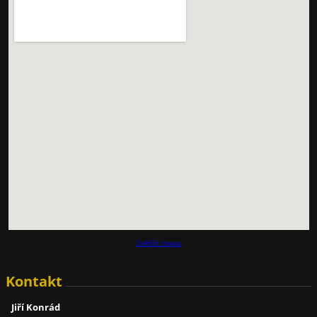
Zvětšit mapu
Kontakt
Jiří Konrád