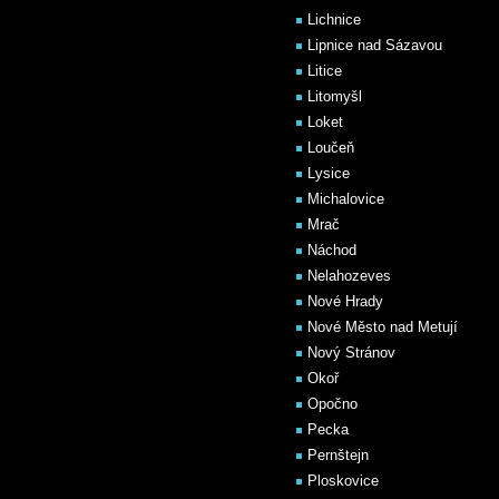
Lichnice
Lipnice nad Sázavou
Litice
Litomyšl
Loket
Loučeň
Lysice
Michalovice
Mrač
Náchod
Nelahozeves
Nové Hrady
Nové Město nad Metují
Nový Stránov
Okoř
Opočno
Pecka
Pernštejn
Ploskovice