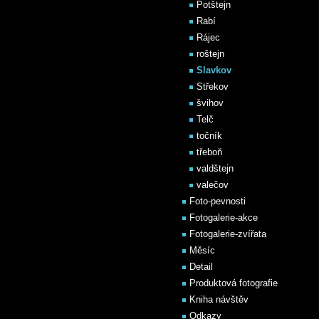
Potštejn
Rabí
Rájec
roštejn
Slavkov
Střekov
švihov
Telč
točník
třeboň
valdštejn
valečov
Foto-pevnosti
Fotogalerie-akce
Fotogalerie-zvířata
Měsíc
Detail
Produktová fotografie
Kniha návštěv
Odkazy