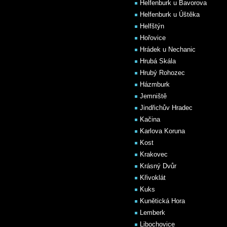
Helfenburk u Bavorova
Helfenburk u Úštěka
Helfštýn
Hořovice
Hrádek u Nechanic
Hrubá Skála
Hrubý Rohozec
Házmburk
Jemniště
Jindřichův Hradec
Kačina
Karlova Koruna
Kost
Krakovec
Krásný Dvůr
Křivoklát
Kuks
Kunětická Hora
Lemberk
Libochovice