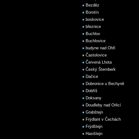
Bezděz
Borotín
boskovice
březnice
Buchlov
Buchlovice
budyne nad Ohří
Častolovice
Červená Lhota
Český Šternberk
Dačice
Dobronice u Bechyně
Dobříš
Doksany
Doudleby nad Orlicí
Grabštejn
Frýdlant v Čechách
Frýdštejn
Hasištejn