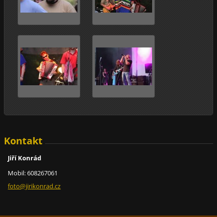
Kontakt
Jiří Konrád
Mobil: 608267061
foto@jir
ikonrad.
cz