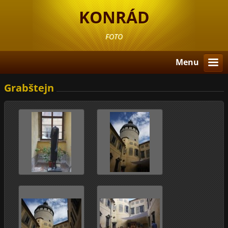
KONRÁD
FOTO
Menu
Grabštejn