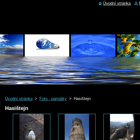
Úvodní stránka
Úvodní stránka
>
Foto - památky
>
Hasištejn
Hasištejn