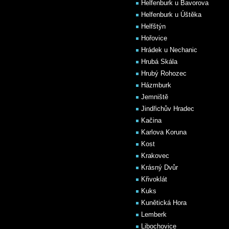
Helfenburk u Bavorova
Helfenburk u Úštěka
Helfštýn
Hořovice
Hrádek u Nechanic
Hrubá Skála
Hrubý Rohozec
Házmburk
Jemniště
Jindřichův Hradec
Kačina
Karlova Koruna
Kost
Krakovec
Krásný Dvůr
Křivoklát
Kuks
Kunětická Hora
Lemberk
Libochovice