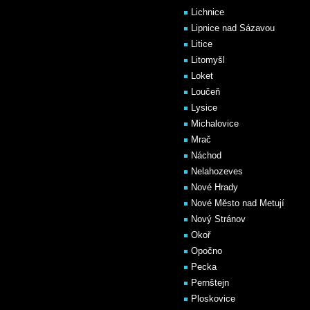
Lichnice
Lipnice nad Sázavou
Litice
Litomyšl
Loket
Loučeň
Lysice
Michalovice
Mrač
Náchod
Nelahozeves
Nové Hrady
Nové Město nad Metují
Nový Stránov
Okoř
Opočno
Pecka
Pernštejn
Ploskovice