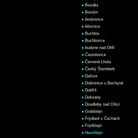
Bezděz
Borotín
boskovice
březnice
Buchlov
Buchlovice
budyne nad Ohří
Častolovice
Červená Lhota
Český Šternberk
Dačice
Dobronice u Bechyně
Dobříš
Doksany
Doudleby nad Orlicí
Grabštejn
Frýdlant v Čechách
Frýdštejn
Hasištejn