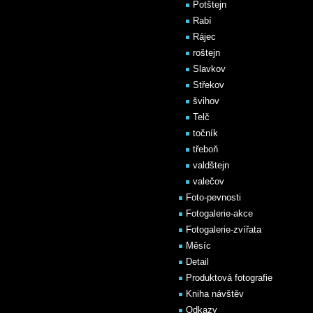
Potštejn
Rabí
Rájec
roštejn
Slavkov
Střekov
švihov
Telč
točník
třeboň
valdštejn
valečov
Foto-pevnosti
Fotogalerie-akce
Fotogalerie-zvířata
Měsíc
Detail
Produktová fotografie
Kniha návštěv
Odkazy