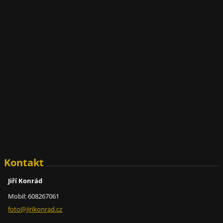
Kontakt
Jiří Konrád
Mobil: 608267061
foto@jir
ikonrad.
cz