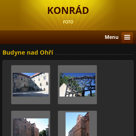
KONRÁD
FOTO
Menu
Budyne nad Ohří