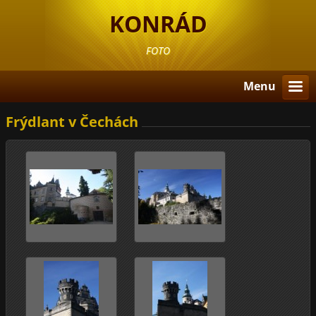
KONRÁD
FOTO
Menu
Frýdlant v Čechách