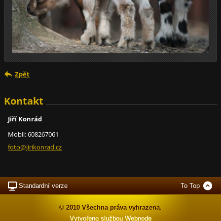
Zpět
Kontakt
Jiří Konrád
Mobil: 608267061
foto@jir
ikonrad.
cz
Standardní verze
To Top
© 2010 Všechna práva vyhrazena.
Vytvořeno službou
Webnode