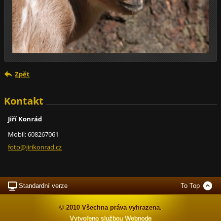
Zpět
Kontakt
Jiří Konrád
Mobil: 608267061
foto@jir
ikonrad.
cz
Standardní verze
To Top
© 2010 Všechna práva vyhrazena.
Vytvořeno službou
Webnode