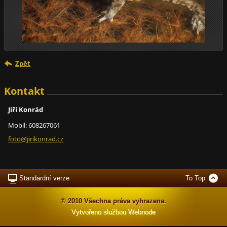
Zpět
Kontakt
Jiří Konrád
Mobil: 608267061
foto@jir
ikonrad.
cz
Standardní verze
To Top
© 2010 Všechna práva vyhrazena.
Vytvořeno službou
Webnode