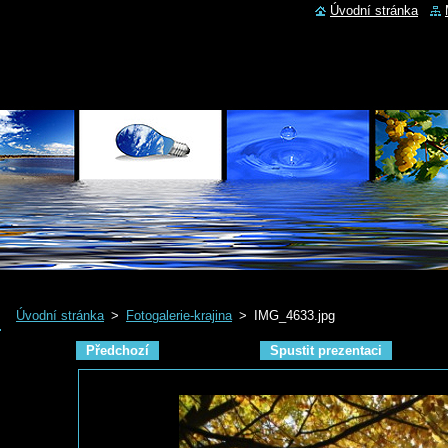
Úvodní stránka
Úvodní stránka
>
Fotogalerie-krajina
>
IMG_4633.jpg
Předchozí
Spustit prezentaci