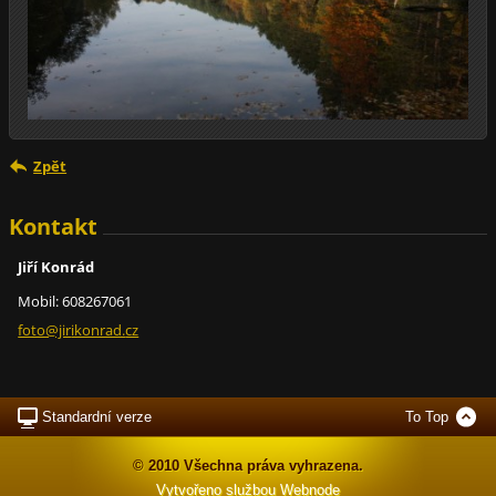
Zpět
Kontakt
Jiří Konrád
Mobil: 608267061
foto@jir
ikonrad.
cz
Standardní verze
To Top
© 2010 Všechna práva vyhrazena.
Vytvořeno službou
Webnode