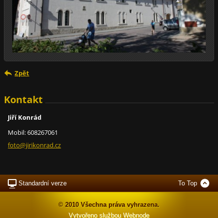
Zpět
Kontakt
Jiří Konrád
Mobil: 608267061
foto@jir
ikonrad.
cz
Standardní verze
To Top
© 2010 Všechna práva vyhrazena.
Vytvořeno službou
Webnode