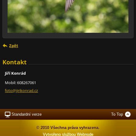
Zpět
Kontakt
Jiří Konrád
Mobil: 608267061
foto@jir
ikonrad.
cz
Standardní verze
To Top
© 2010 Všechna práva vyhrazena.
Vytvořeno službou
Webnode