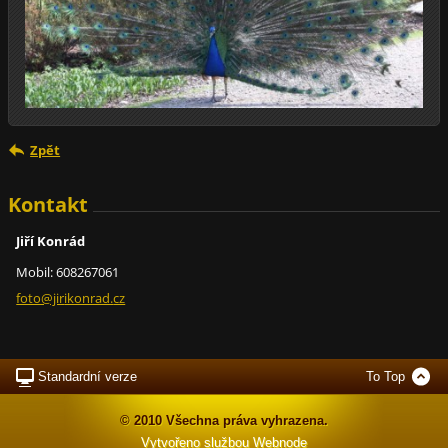
Zpět
Kontakt
Jiří Konrád
Mobil: 608267061
foto@jir
ikonrad.
cz
Standardní verze
To Top
© 2010 Všechna práva vyhrazena.
Vytvořeno službou
Webnode