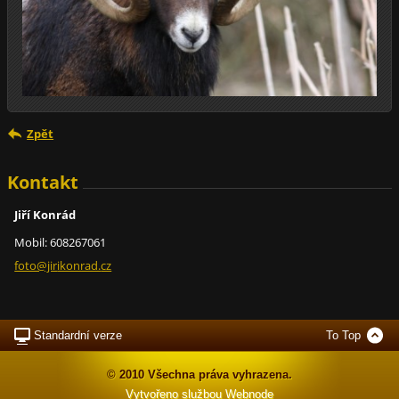
Zpět
Kontakt
Jiří Konrád
Mobil: 608267061
foto@jir
ikonrad.
cz
Standardní verze
To Top
© 2010 Všechna práva vyhrazena.
Vytvořeno službou
Webnode