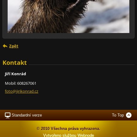
Zpět
Kontakt
Jiří Konrád
Mobil: 608267061
foto@jir
ikonrad.
cz
Standardní verze
To Top
© 2010 Všechna práva vyhrazena.
Vytvořeno službou
Webnode