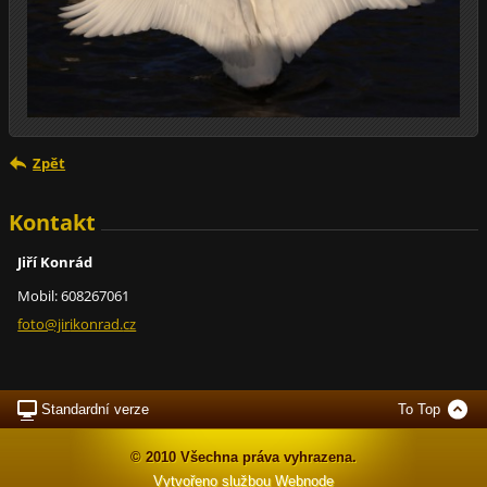
Zpět
Kontakt
Jiří Konrád
Mobil: 608267061
foto@jir
ikonrad.
cz
Standardní verze
To Top
© 2010 Všechna práva vyhrazena.
Vytvořeno službou
Webnode