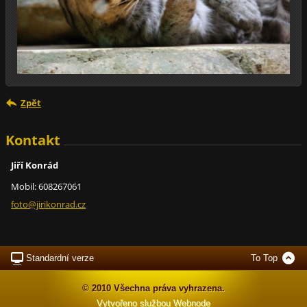
Zpět
Kontakt
Jiří Konrád
Mobil: 608267061
foto@jir
ikonrad.
cz
Standardní verze
To Top
© 2010 Všechna práva vyhrazena.
Vytvořeno službou
Webnode