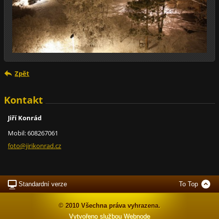
Zpět
Kontakt
Jiří Konrád
Mobil: 608267061
foto@jir
ikonrad.
cz
Standardní verze
To Top
© 2010 Všechna práva vyhrazena.
Vytvořeno službou
Webnode