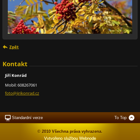
Zpět
Kontakt
Jiří Konrád
Mobil: 608267061
foto@jir
ikonrad.
cz
Standardní verze
To Top
© 2010 Všechna práva vyhrazena.
Vytvořeno službou
Webnode