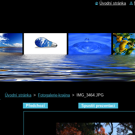
Úvodní stránka
Úvodní stránka
>
Fotogalerie-krajina
>
IMG_3464.JPG
Předchozí
Spustit prezentaci