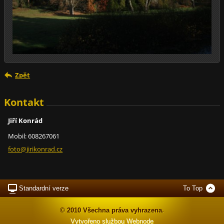
Zpět
Kontakt
Jiří Konrád
Mobil: 608267061
foto@jir
ikonrad.
cz
Standardní verze
To Top
© 2010 Všechna práva vyhrazena.
Vytvořeno službou
Webnode