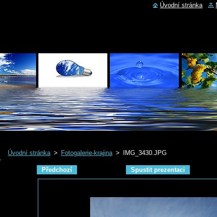
Úvodní stránka
Úvodní stránka
>
Fotogalerie-krajina
>
IMG_3430.JPG
Předchozí
Spustit prezentaci