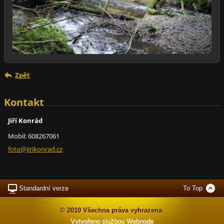
Zpět
Kontakt
Jiří Konrád
Mobil: 608267061
foto@jir
ikonrad.
cz
Standardní verze
To Top
© 2010 Všechna práva vyhrazena.
Vytvořeno službou
Webnode