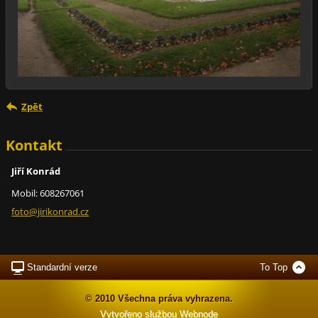
Zpět
Kontakt
Jiří Konrád
Mobil: 608267061
foto@jir
ikonrad.
cz
Standardní verze
To Top
© 2010 Všechna práva vyhrazena.
Vytvořeno službou
Webnode