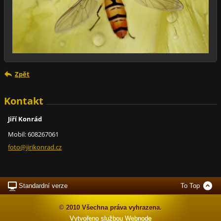
Zpět
Kontakt
Jiří Konrád
Mobil: 608267061
foto@jir
ikonrad.
cz
Standardní verze
To Top
© 2010 Všechna práva vyhrazena.
Vytvořeno službou
Webnode