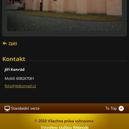
Zpět
Kontakt
Jiří Konrád
Mobil: 608267061
foto@jir
ikonrad.
cz
Standardní verze
To Top
© 2010 Všechna práva vyhrazena.
Vytvořeno službou
Webnode